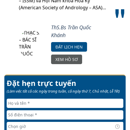
– ISSM) và Hội Nam khoa Hoa Kỳ
(American Society of Andrology – ASA)…
ThS.Bs Trần Quốc
Khánh
ĐẶT LỊCH HẸN
XEM HỒ SƠ
Đặt hẹn trực tuyến
(Làm việc tất cả các ngày trong tuần, cả ngày thứ 7, Chủ nhật, Lễ Tết)