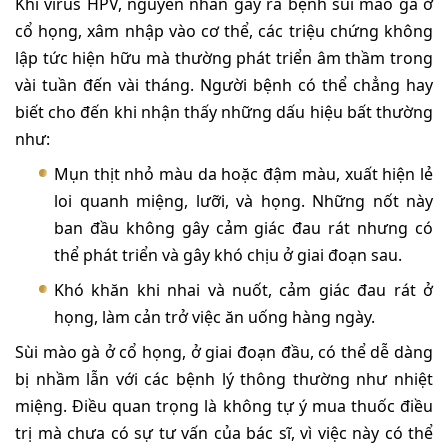
Khi virus HPV, nguyên nhân gây ra bệnh sùi mào gà ở
cổ họng, xâm nhập vào cơ thể, các triệu chứng không
lập tức hiện hữu mà thường phát triển âm thầm trong
vài tuần đến vài tháng. Người bệnh có thể chẳng hay
biết cho đến khi nhận thấy những dấu hiệu bất thường
như:
Mụn thịt nhỏ màu da hoặc đậm màu, xuất hiện lẻ
loi quanh miệng, lưỡi, và họng. Những nốt này
ban đầu không gây cảm giác đau rát nhưng có
thể phát triển và gây khó chịu ở giai đoạn sau.
Khó khăn khi nhai và nuốt, cảm giác đau rát ở
họng, làm cản trở việc ăn uống hàng ngày.
Sùi mào gà ở cổ họng, ở giai đoạn đầu, có thể dễ dàng
bị nhầm lẫn với các bệnh lý thông thường như nhiệt
miệng. Điều quan trọng là không tự ý mua thuốc điều
trị mà chưa có sự tư vấn của bác sĩ, vì việc này có thể