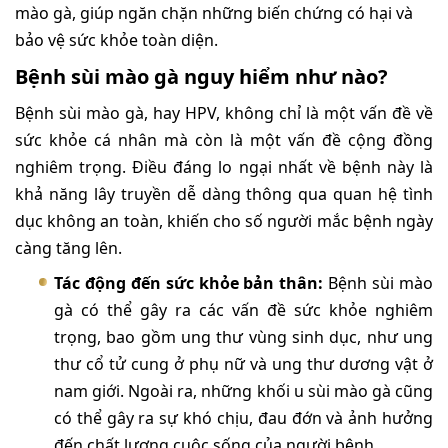
mào gà, giúp ngăn chặn những biến chứng có hại và
bảo vệ sức khỏe toàn diện.
Bệnh sùi mào gà nguy hiểm như nào?
Bệnh sùi mào gà, hay HPV, không chỉ là một vấn đề về
sức khỏe cá nhân mà còn là một vấn đề cộng đồng
nghiêm trọng. Điều đáng lo ngại nhất về bệnh này là
khả năng lây truyền dễ dàng thông qua quan hệ tình
dục không an toàn, khiến cho số người mắc bệnh ngày
càng tăng lên.
Tác động đến sức khỏe bản thân:
Bệnh sùi mào
gà có thể gây ra các vấn đề sức khỏe nghiêm
trọng, bao gồm ung thư vùng sinh dục, như ung
thư cổ tử cung ở phụ nữ và ung thư dương vật ở
nam giới. Ngoài ra, những khối u sùi mào gà cũng
có thể gây ra sự khó chịu, đau đớn và ảnh hưởng
đến chất lượng cuộc sống của người bệnh.