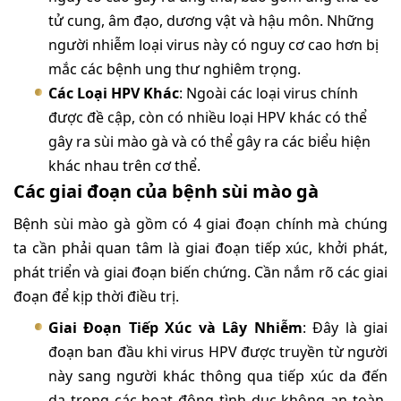
tử cung, âm đạo, dương vật và hậu môn. Những
người nhiễm loại virus này có nguy cơ cao hơn bị
mắc các bệnh ung thư nghiêm trọng.
Các Loại HPV Khác
: Ngoài các loại virus chính
được đề cập, còn có nhiều loại HPV khác có thể
gây ra sùi mào gà và có thể gây ra các biểu hiện
khác nhau trên cơ thể.
Các giai đoạn của bệnh sùi mào gà
Bệnh sùi mào gà gồm có 4 giai đoạn chính mà chúng
ta cần phải quan tâm là giai đoạn tiếp xúc, khởi phát,
phát triển và giai đoạn biến chứng. Cần nắm rõ các giai
đoạn để kịp thời điều trị.
Giai Đoạn Tiếp Xúc và Lây Nhiễm
: Đây là giai
đoạn ban đầu khi virus HPV được truyền từ người
này sang người khác thông qua tiếp xúc da đến
da trong các hoạt động tình dục không an toàn.