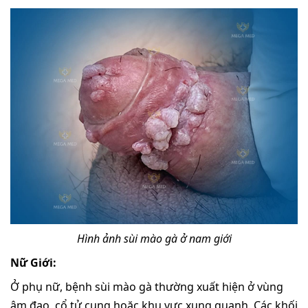
Hình ảnh sùi mào gà ở nam giới
Nữ Giới:
Ở phụ nữ, bệnh sùi mào gà thường xuất hiện ở vùng
âm đạo, cổ tử cung hoặc khu vực xung quanh. Các khối