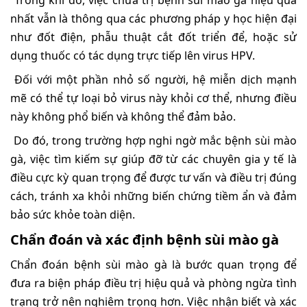
Trong khi đó, việc chữa trị bệnh sùi mào gà hiệu quả
nhất vẫn là thông qua các phương pháp y học hiện đại
như đốt điện, phẫu thuật cắt đốt triển để, hoặc sử
dụng thuốc có tác dụng trực tiếp lên virus HPV.
Đối với một phần nhỏ số người, hệ miễn dịch mạnh
mẽ có thể tự loại bỏ virus này khỏi cơ thể, nhưng điều
này không phổ biến và không thể đảm bảo.
Do đó, trong trường hợp nghi ngờ mắc bệnh sùi mào
gà, việc tìm kiếm sự giúp đỡ từ các chuyên gia y tế là
điều cực kỳ quan trọng để được tư vấn và điều trị đúng
cách, tránh xa khỏi những biến chứng tiềm ẩn và đảm
bảo sức khỏe toàn diện.
Chẩn đoán và xác định bệnh sùi mào gà
Chẩn đoán bệnh sùi mào gà là bước quan trọng để
đưa ra biện pháp điều trị hiệu quả và phòng ngừa tình
trạng trở nên nghiêm trọng hơn. Việc nhận biết và xác