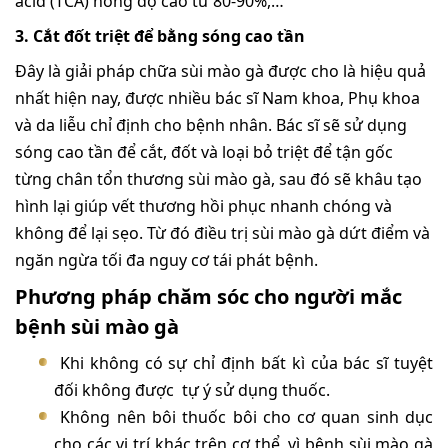
acid (TCA) nồng độ cao từ 80-90%,…
3. Cắt đốt triệt để bằng sóng cao tần
Đây là giải pháp chữa sùi mào gà được cho là hiệu quả
nhất hiện nay, được nhiều bác sĩ Nam khoa, Phụ khoa
và da liễu chỉ định cho bệnh nhân. Bác sĩ sẽ sử dụng
sóng cao tần để cắt, đốt và loại bỏ triệt để tận gốc
từng chân tổn thương sùi mào gà, sau đó sẽ khâu tạo
hình lại giúp vết thương hồi phục nhanh chóng và
không để lại sẹo. Từ đó điều trị sùi mào gà dứt điểm và
ngăn ngừa tối đa nguy cơ tái phát bệnh.
Phương pháp chăm sóc cho người mắc
bệnh sùi mào gà
Khi không có sự chỉ định bất kì của bác sĩ tuyệt
đối không được tự ý sử dụng thuốc.
Không nên bôi thuốc bôi cho cơ quan sinh dục
cho các vị trí khác trên cơ thể, vì bệnh sùi mào gà