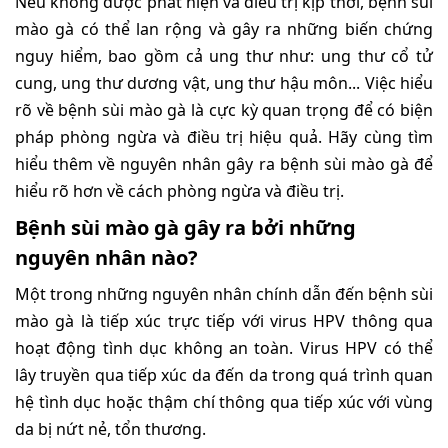
Nếu không được phát hiện và điều trị kịp thời, bệnh sùi
mào gà có thể lan rộng và gây ra những biến chứng
nguy hiểm, bao gồm cả ung thư như: ung thư cổ tử
cung, ung thư dương vật, ung thư hậu môn... Việc hiểu
rõ về bệnh sùi mào gà là cực kỳ quan trọng để có biện
pháp phòng ngừa và điều trị hiệu quả. Hãy cùng tìm
hiểu thêm về nguyên nhân gây ra bệnh sùi mào gà để
hiểu rõ hơn về cách phòng ngừa và điều trị.
Bệnh sùi mào gà gây ra bởi những
nguyên nhân nào?
Một trong những nguyên nhân chính dẫn đến bệnh sùi
mào gà là tiếp xúc trực tiếp với virus HPV thông qua
hoạt động tình dục không an toàn. Virus HPV có thể
lây truyền qua tiếp xúc da đến da trong quá trình quan
hệ tình dục hoặc thậm chí thông qua tiếp xúc với vùng
da bị nứt nẻ, tổn thương.