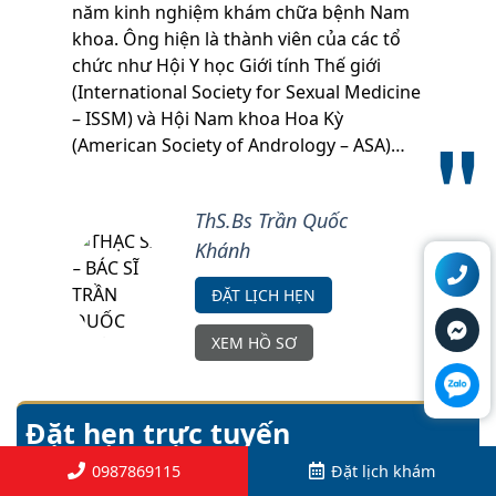
năm kinh nghiệm khám chữa bệnh Nam
khoa. Ông hiện là thành viên của các tổ
chức như Hội Y học Giới tính Thế giới
(International Society for Sexual Medicine
– ISSM) và Hội Nam khoa Hoa Kỳ
(American Society of Andrology – ASA)…
ThS.Bs Trần Quốc
Khánh
ĐẶT LỊCH HẸN
XEM HỒ SƠ
Đặt hẹn trực tuyến
(Làm việc tất cả các ngày trong tuần, cả ngày thứ 7, Chủ nhật, Lễ Tết)
0987869115
Đặt lịch khám