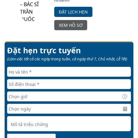
ĐẶT LỊCH HẸN
XEM HỒ SƠ
Đặt hẹn trực tuyến
(Làm việc tất cả các ngày trong tuần, cả ngày thứ 7, Chủ nhật, Lễ Tết)