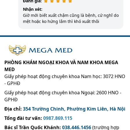
Đánh giá:
Nhận xét:
Giờ mới biết xuất chậm cũng là bệnh, cứ nghĩ do
mệt hoặc ko hứng lắm thì khó xuất thôi
PHÒNG KHÁM NGOẠI KHOA VÀ NAM KHOA MEGA
MED
Giấy phép hoạt động chuyên khoa Nam học: 3072 HNO
- GPHĐ
Giấy phép hoạt động chuyên khoa Ngoại: 2600 HNO -
GPHĐ
Địa chỉ:
354 Trường Chinh, Phường Kim Liên, Hà Nội
Tổng đài tư vấn:
0987.869.115
Bác sĩ Trần Quốc Khánh
:
038.446.1456
(trường hợp