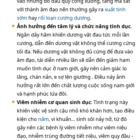
vào nhưng do đầu quy cong xuống, tăng ma sát
với thành âm đạo nên thường gây ra
xuất tinh
sớm
hay
rối loạn cương dương
.
Ảnh hưởng đến tâm lý và chức năng tình dục
.
Ngắn dây hãm khiến dương vật đau tức mỗi lần
cương, dẫn đến dương vật không thể cương cứng
tối đa. Nếu dương vật không đủ cứng để đưa vào
âm đạo, tái diễn nhiều lần sẽ dẫn đến giảm ham
muốn tình dục ở nam giới, gây nên cảm giác lo
lắng, chán nản, e sợ lên giường . Điều này ảnh
hưởng rất lớn đến chất lượng cuộc sống nam giới
và hạnh phúc lứa đôi.
Viêm nhiễm cơ quan sinh dục
: Tình trạng này
khiến việc vệ sinh cậu nhỏ khó khăn hơn, tạo điều
kiện cho
nấm
, vi khuẩn... sinh sôi nảy nở, từ đó
gây nên các bệnh lý viêm nhiễm như viêm niệu
đạo, nhiễm trùng đường tiết niệu, viêm quy đầu -