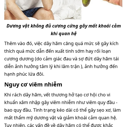
Dương vật không đủ cương cứng gây mất khoái cảm
khi quan hệ
Thêm vào đó, việc dây hãm căng quá mức sẽ gây kích
thích quá mức dẫn đến xuất tinh sớm hay rối loạn
cương dương (do cảm giác đau và sợ đứt dây hãm tái
diễn ảnh hưởng tâm lý khi lâm trận ), ảnh hưởng đến
hạnh phúc lứa đôi.
Nguy cơ viêm nhiễm
Khi rách dây hãm, vết thương hở tạo cơ hội cho vi
khuẩn xâm nhập gây viêm nhiễm như viêm quy đầu -
bao quy đầu. Tình trạng kéo dài có thể gây sẹo xơ, làm
mất thẩm mỹ dương vật và giảm khoái cảm quan hệ.
Tuy nhiên, các vấn đề về dây hãm có thể được khắc