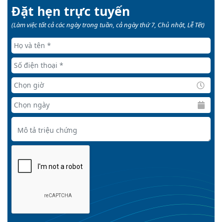
Đặt hẹn trực tuyến
(Làm việc tất cả các ngày trong tuần, cả ngày thứ 7, Chủ nhật, Lễ Tết)