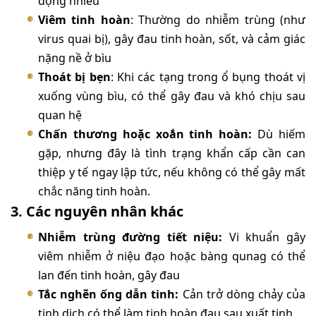
động nhiều
Viêm tinh hoàn
: Thường do nhiễm trùng (như
virus quai bị), gây đau tinh hoàn, sốt, và cảm giác
nặng nề ở bìu
Thoát bị bẹn
: Khi các tạng trong ổ bụng thoát vị
xuống vùng bìu, có thể gây đau và khó chịu sau
quan hệ
Chấn thương hoặc xoắn tinh hoàn:
Dù hiếm
gặp, nhưng đây là tình trạng khẩn cấp cần can
thiệp y tế ngay lập tức, nếu không có thể gây mất
chắc năng tinh hoàn.
3. Các nguyên nhân khác
Nhiễm trùng đường tiết niệu:
Vi khuẩn gây
viêm nhiễm ở niệu đạo hoặc bàng qunag có thể
lan đến tinh hoàn, gây đau
Tắc nghẽn ống dẫn tinh:
Cản trở dòng chảy của
tinh dịch có thể làm tinh hoàn đau sau xuất tinh