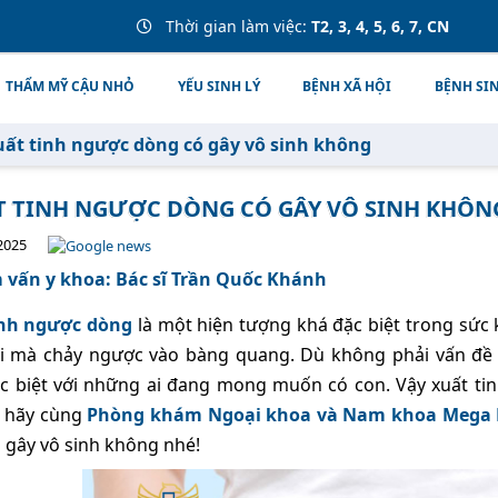
Thời gian làm việc:
T2, 3, 4, 5, 6, 7, CN
THẨM MỸ CẬU NHỎ
YẾU SINH LÝ
BỆNH XÃ HỘI
BỆNH SI
uất tinh ngược dòng có gây vô sinh không
T TINH NGƯỢC DÒNG CÓ GÂY VÔ SINH KHÔN
2025
vấn y khoa: Bác sĩ Trần Quốc Khánh
inh ngược dòng
là một hiện tượng khá đặc biệt trong sức
i mà chảy ngược vào bàng quang. Dù không phải vấn đề 
ặc biệt với những ai đang mong muốn có con. Vậy xuất t
 hãy cùng
Phòng khám Ngoại khoa và Nam khoa Mega
 gây vô sinh không nhé!