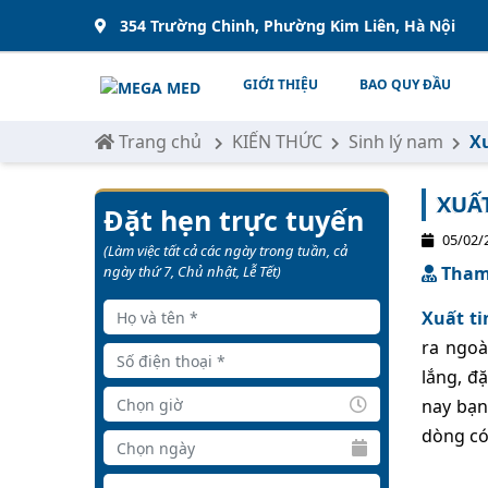
354 Trường Chinh, Phường Kim Liên, Hà Nội
GIỚI THIỆU
BAO QUY ĐẦU
Trang chủ
KIẾN THỨC
Sinh lý nam
X
XUẤ
Đặt hẹn trực tuyến
05/02/
(Làm việc tất cả các ngày trong tuần, cả
ngày thứ 7, Chủ nhật, Lễ Tết)
Tham 
Xuất t
ra ngoà
lắng, đ
nay bạn
dòng có