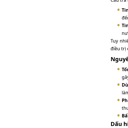
Câu trả 
Ti
đế
Ti
nư
Tuy nhi
điều tr
Nguyê
Tổ
gâ
Dù
là
Ph
th
Bẩ
Dấu h