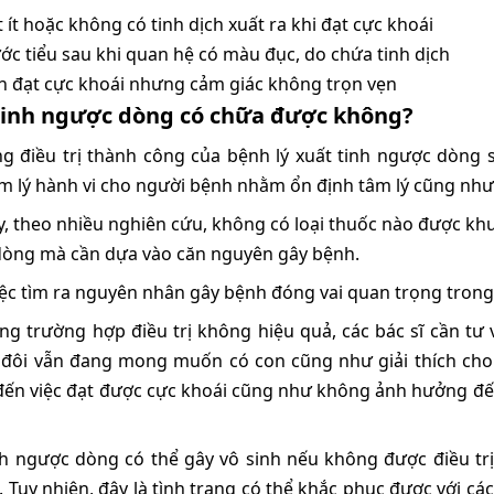
t ít hoặc không có tinh dịch xuất ra khi đạt cực khoái
ớc tiểu sau khi quan hệ có màu đục, do chứa tinh dịch
n đạt cực khoái nhưng cảm giác không trọn vẹn
tinh ngược dòng có chữa được không?
g điều trị thành công của bệnh lý xuất tinh ngược dòng 
m lý hành vi cho người bệnh nhằm ổn định tâm lý cũng như 
y, theo nhiều nghiên cứu, không có loại thuốc nào được khu
òng mà cần dựa vào căn nguyên gây bệnh.
việc tìm ra nguyên nhân gây bệnh đóng vai quan trọng trong
ng trường hợp điều trị không hiệu quả, các bác sĩ cần tư
 đôi vẫn đang mong muốn có con cũng như giải thích cho
ến việc đạt được cực khoái cũng như không ảnh hưởng đến
nh ngược dòng có thể gây vô sinh nếu không được điều tr
h. Tuy nhiên, đây là tình trạng có thể khắc phục được với c