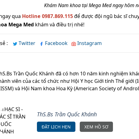
Khám Nam khoa tại Mega Med ngay hôm nay
 ngay qua
Hotline 0987.869.115
để được đội ngũ bác sĩ ch
oa Mega Med
khám và điều trị nhé!
sẻ :
Twitter
Facebook
Instagram
hS.Bs Trần Quốc Khánh đã có hơn 10 năm kinh nghiệm khá
hành viên của các tổ chức như Hội Y học Giới tính Thế giới (
 ISSM) và Hội Nam khoa Hoa Kỳ (American Society of Andro
ThS.Bs Trần Quốc Khánh
ĐẶT LỊCH HẸN
XEM HỒ SƠ