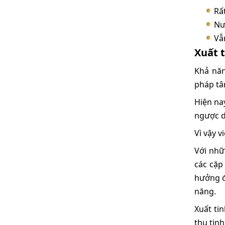
Rấ
Nư
Vẫ
Xuất 
Khả năn
pháp tâ
Hiện na
ngược d
Vì vậy 
Với nhữ
các cặp
hưởng đ
năng.
Xuất ti
thụ tin