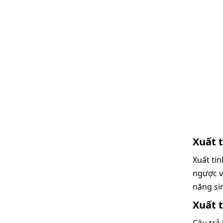
Xuất 
Xuất ti
ngược v
năng si
Xuất 