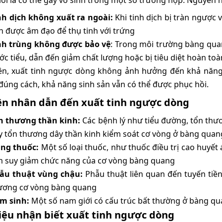
lời là có thể gây vô sinh trong một số trường hợp. Nguyên 
nh dịch không xuất ra ngoài:
Khi tinh dịch bị tràn ngược
n được âm đạo để thụ tinh với trứng
nh trùng không được bảo vệ
: Trong môi trường bàng quan
ớc tiểu, dẫn đến giảm chất lượng hoặc bị tiêu diệt hoàn toà
ên, xuất tinh ngược dòng không ảnh hưởng đến khả năng s
ị đúng cách, khả năng sinh sản vẫn có thể được phục hồi.
n nhân dẫn đến xuất tinh ngược dòng
n thương thần kinh:
Các bệnh lý như tiểu đường, tổn thư
y tổn thương dây thần kinh kiểm soát cơ vòng ở bàng quan
ng thuốc:
Một số loại thuốc, như thuốc điều trị cao huyết á
m suy giảm chức năng của cơ vòng bàng quang
ẫu thuật vùng chậu:
Phẫu thuật liên quan đến tuyến tiền
ương cơ vòng bàng quang
m sinh:
Một số nam giới có cấu trúc bất thường ở bàng qua
iệu nhận biết xuất tinh ngược dòng