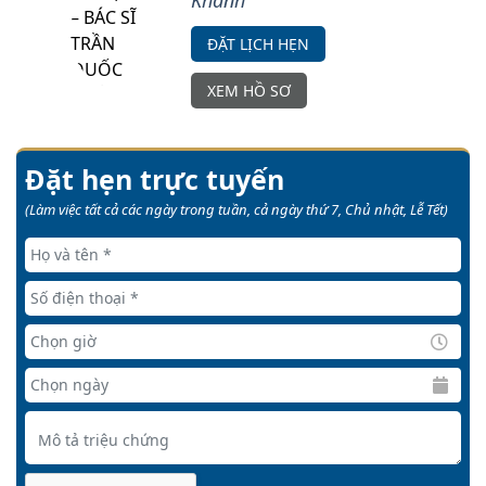
ĐẶT LỊCH HẸN
XEM HỒ SƠ
Đặt hẹn trực tuyến
(Làm việc tất cả các ngày trong tuần, cả ngày thứ 7, Chủ nhật, Lễ Tết)