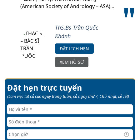
(American Society of Andrology – ASA)…
ThS.Bs Trần Quốc
Khánh
ĐẶT LỊCH HẸN
XEM HỒ SƠ
Đặt hẹn trực tuyến
(Làm việc tất cả các ngày trong tuần, cả ngày thứ 7, Chủ nhật, Lễ Tết)