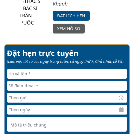
Khánh
ĐẶT LỊCH HẸN
XEM HỒ SƠ
Đặt hẹn trực tuyến
(Làm việc tất cả các ngày trong tuần, cả ngày thứ 7, Chủ nhật, Lễ Tết)