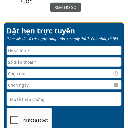
XEM HỒ SƠ
Đặt hẹn trực tuyến
(Làm việc tất cả các ngày trong tuần, cả ngày thứ 7, Chủ nhật, Lễ Tết)