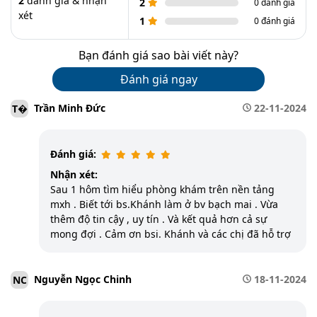
2
đánh giá & nhận
2
0 đánh giá
xét
1
0 đánh giá
Bạn đánh giá sao bài viết này?
Đánh giá ngay
Trần Minh Đức
22-11-2024
T�
Đánh giá:
Nhận xét:
Sau 1 hôm tìm hiểu phòng khám trên nền tảng
mxh . Biết tới bs.Khánh làm ở bv bạch mai . Vừa
thêm độ tin cậy , uy tín . Và kết quả hơn cả sự
mong đợi . Cảm ơn bsi. Khánh và các chị đã hỗ trợ
Nguyễn Ngọc Chinh
18-11-2024
NC