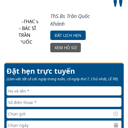
ThS.Bs Trần Quốc
Khánh
ĐẶT LỊCH HẸN
XEM HỒ SƠ
Đặt hẹn trực tuyến
(Làm việc tất cả các ngày trong tuần, cả ngày thứ 7, Chủ nhật, Lễ Tết)