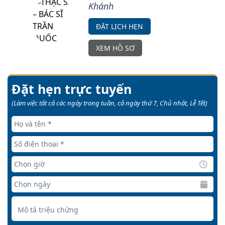
Khánh
ĐẶT LỊCH HẸN
XEM HỒ SƠ
Đặt hẹn trực tuyến
(Làm việc tất cả các ngày trong tuần, cả ngày thứ 7, Chủ nhật, Lễ Tết)