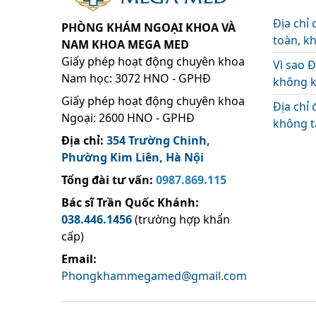
Địa chỉ 
PHÒNG KHÁM NGOẠI KHOA VÀ
toàn, k
NAM KHOA MEGA MED
Giấy phép hoạt động chuyên khoa
Vì sao Đ
Nam học: 3072 HNO - GPHĐ
không k
Giấy phép hoạt động chuyên khoa
Địa chỉ 
Ngoại: 2600 HNO - GPHĐ
không tá
Địa chỉ:
354 Trường Chinh,
Phường Kim Liên, Hà Nội
Tổng đài tư vấn:
0987.869.115
Bác sĩ Trần Quốc Khánh
:
038.446.1456
(trường hợp khẩn
cấp)
Email:
Phongkhammegamed@gmail.com