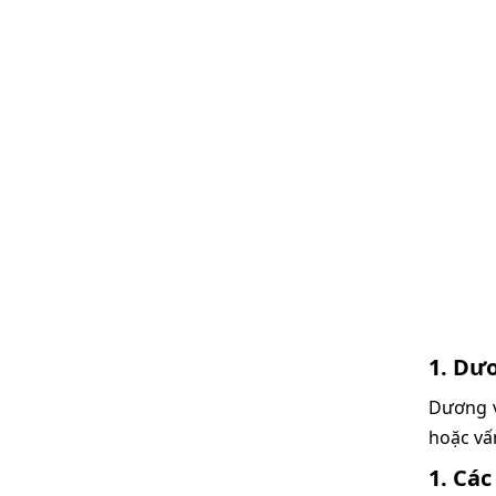
1. Dư
Dương v
hoặc vấ
1. Các