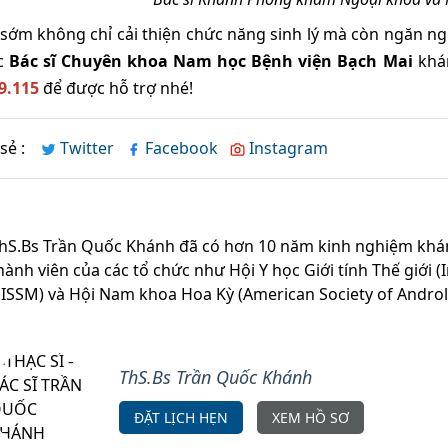
ị sớm không chỉ cải thiện chức năng sinh lý mà còn ngăn 
c
Bác sĩ Chuyên khoa Nam học Bệnh viện Bạch Mai
khám
9.115
để được hỗ trợ nhé!
sẻ :
Twitter
Facebook
Instagram
hS.Bs Trần Quốc Khánh đã có hơn 10 năm kinh nghiệm khá
hành viên của các tổ chức như Hội Y học Giới tính Thế giới (
 ISSM) và Hội Nam khoa Hoa Kỳ (American Society of Andro
ThS.Bs Trần Quốc Khánh
ĐẶT LỊCH HẸN
XEM HỒ SƠ