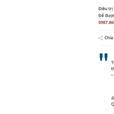
Điều tr
Để đượ
0987.86
Chia 
T
t
–