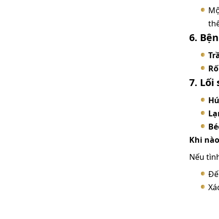
Mộ
th
6. Bện
Tr
Rố
7. Lố
Hú
Lạ
Bé
Khi nào
Nếu tìn
Đế
Xá