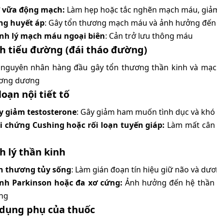
 vữa động mạch:
Làm hẹp hoặc tắc nghẽn mạch máu, giảm
ng huyết áp
: Gây tổn thương mạch máu và ảnh hưởng đến
nh lý mạch máu ngoại biên
: Cản trở lưu thông máu
nh tiểu đường (đái tháo đường)
 nguyên nhân hàng đầu gây tổn thương thần kinh và mạc
ơng dương
 loạn nội tiết tố
y giảm testosterone
: Gây giảm ham muốn tình dục và khó 
i chứng Cushing hoặc rối loạn tuyến giáp:
Làm mất cân 
h lý thần kinh
n thương tủy sống
: Làm gián đoạn tín hiệu giữ não và dươ
nh Parkinson hoặc đa xơ cứng:
Ảnh hưởng đến hệ thần 
ng
c dụng phụ của thuốc