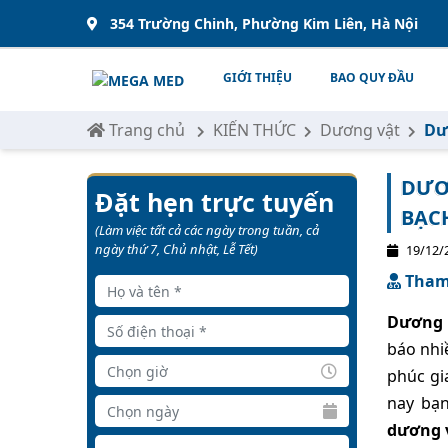
354 Trường Chinh, Phường Kim Liên, Hà Nội
GIỚI THIỆU
BAO QUY ĐẦU
Trang chủ
KIẾN THỨC
Dương vật
Dư
DƯƠ
Đặt hẹn trực tuyến
BẠC
(Làm việc tất cả các ngày trong tuần, cả
ngày thứ 7, Chủ nhật, Lễ Tết)
19/12/
Tham 
Dương 
báo nhi
phúc gi
nay bạ
dương 