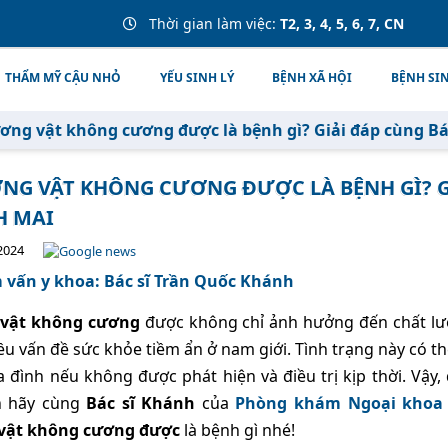
Thời gian làm việc:
T2, 3, 4, 5, 6, 7, CN
THẨM MỸ CẬU NHỎ
YẾU SINH LÝ
BỆNH XÃ HỘI
BỆNH SI
ơng vật không cương được là bệnh gì? Giải đáp cùng Bá
NG VẬT KHÔNG CƯƠNG ĐƯỢC LÀ BỆNH GÌ? GI
H MAI
2024
vấn y khoa: Bác sĩ Trần Quốc Khánh
vật không cương
được không chỉ ảnh hưởng đến chất lượ
ều vấn đề sức khỏe tiềm ẩn ở nam giới. Tình trạng này có th
a đình nếu không được phát hiện và điều trị kịp thời. Vậ
n hãy cùng
Bác sĩ Khánh
của
Phòng khám Ngoại khoa
vật không cương được
là bệnh gì nhé!