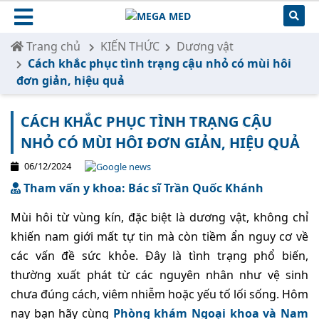
Trang chủ
KIẾN THỨC
Dương vật
Cách khắc phục tình trạng cậu nhỏ có mùi hôi
đơn giản, hiệu quả
CÁCH KHẮC PHỤC TÌNH TRẠNG CẬU
NHỎ CÓ MÙI HÔI ĐƠN GIẢN, HIỆU QUẢ
06/12/2024
Tham vấn y khoa: Bác sĩ Trần Quốc Khánh
Mùi hôi từ vùng kín, đặc biệt là dương vật, không chỉ
khiến nam giới mất tự tin mà còn tiềm ẩn nguy cơ về
các vấn đề sức khỏe. Đây là tình trạng phổ biến,
thường xuất phát từ các nguyên nhân như vệ sinh
chưa đúng cách, viêm nhiễm hoặc yếu tố lối sống. Hôm
nay bạn hãy cùng
Phòng khám Ngoại khoa và Nam