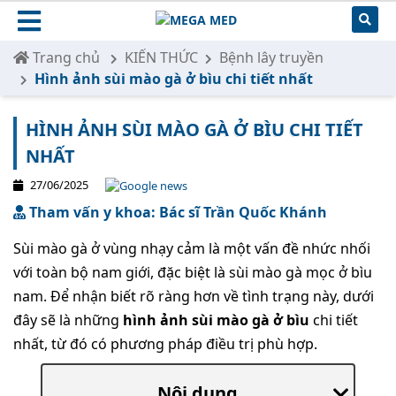
Trang chủ
KIẾN THỨC
Bệnh lây truyền
Hình ảnh sùi mào gà ở bìu chi tiết nhất
HÌNH ẢNH SÙI MÀO GÀ Ở BÌU CHI TIẾT
NHẤT
27/06/2025
Tham vấn y khoa: Bác sĩ Trần Quốc Khánh
Sùi mào gà ở vùng nhạy cảm là một vấn đề nhức nhối
với toàn bộ nam giới, đặc biệt là sùi mào gà mọc ở bìu
nam. Để nhận biết rõ ràng hơn về tình trạng này, dưới
đây sẽ là những
hình ảnh sùi mào gà ở bìu
chi tiết
nhất, từ đó có phương pháp điều trị phù hợp.
Nội dung