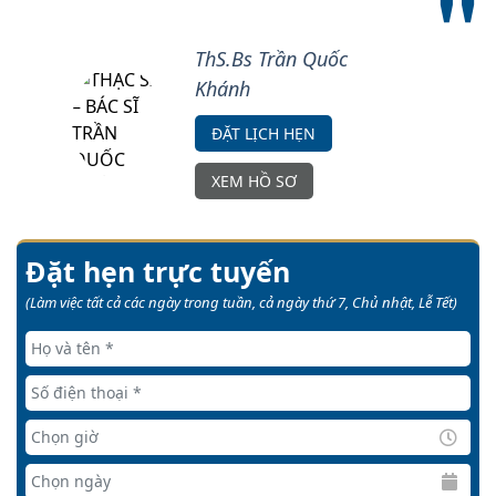
ThS.Bs Trần Quốc
Khánh
ĐẶT LỊCH HẸN
XEM HỒ SƠ
Đặt hẹn trực tuyến
(Làm việc tất cả các ngày trong tuần, cả ngày thứ 7, Chủ nhật, Lễ Tết)