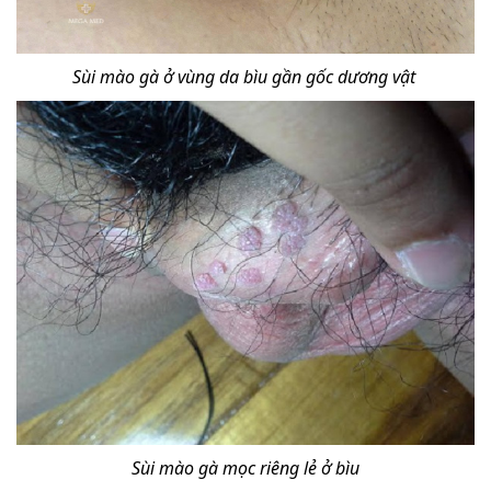
Sùi mào gà ở vùng da bìu gần gốc dương vật
Sùi mào gà mọc riêng lẻ ở bìu