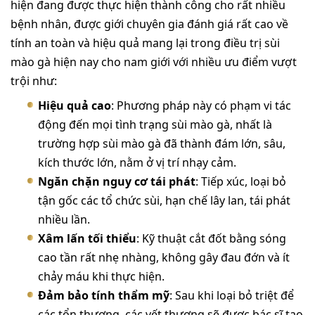
hiện đang được thực hiện thành công cho rất nhiều
bệnh nhân, được giới chuyên gia đánh giá rất cao về
tính an toàn và hiệu quả mang lại trong điều trị sùi
mào gà hiện nay cho nam giới với nhiều ưu điểm vượt
trội như:
Hiệu quả cao
: Phương pháp này có phạm vi tác
động đến mọi tình trạng sùi mào gà, nhất là
trường hợp sùi mào gà đã thành đám lớn, sâu,
kích thước lớn, nằm ở vị trí nhạy cảm.
Ngăn chặn nguy cơ tái phát
: Tiếp xúc, loại bỏ
tận gốc các tổ chức sùi, hạn chế lây lan, tái phát
nhiều lần.
Xâm lấn tối thiểu
: Kỹ thuật cắt đốt bằng sóng
cao tần rất nhẹ nhàng, không gây đau đớn và ít
chảy máu khi thực hiện.
Đảm bảo tính thẩm mỹ
: Sau khi loại bỏ triệt để
các tổn thương, các vết thương sẽ được bác sĩ tạo