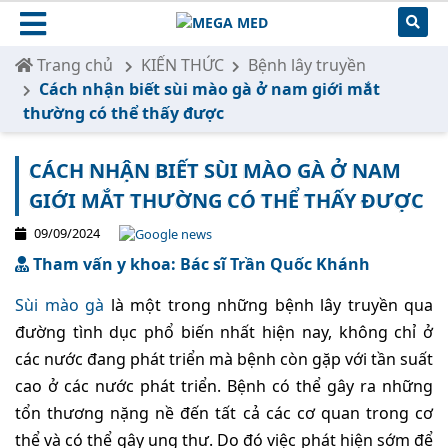
Trang chủ
KIẾN THỨC
Bệnh lây truyền
Cách nhận biết sùi mào gà ở nam giới mắt
thường có thể thấy được
CÁCH NHẬN BIẾT SÙI MÀO GÀ Ở NAM
GIỚI MẮT THƯỜNG CÓ THỂ THẤY ĐƯỢC
09/09/2024
Tham vấn y khoa: Bác sĩ Trần Quốc Khánh
Sùi mào gà
là một trong những bệnh lây truyền qua
đường tình dục phổ biến nhất hiện nay, không chỉ ở
các nước đang phát triển mà bệnh còn gặp với tần suất
cao ở các nước phát triển. Bệnh có thể gây ra những
tổn thương nặng nề đến tất cả các cơ quan trong cơ
thể và có thể gây ung thư. Do đó việc phát hiện sớm để