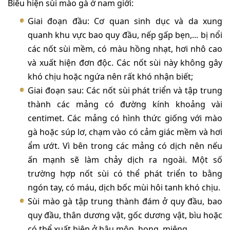
Biểu hiện sùi mào gà ở nam giới:
Giai đoạn đầu: Cơ quan sinh dục và da xung
quanh khu vực bao quy đầu, nếp gấp bẹn,... bị nổi
các nốt sùi mềm, có màu hồng nhạt, hơi nhô cao
và xuất hiện đơn độc. Các nốt sùi này không gây
khó chịu hoặc ngứa nên rất khó nhận biết;
Giai đoạn sau: Các nốt sùi phát triển và tập trung
thành các mảng có đường kính khoảng vài
centimet. Các mảng có hình thức giống với mào
gà hoặc súp lơ, chạm vào có cảm giác mềm và hơi
ẩm ướt. Vì bên trong các mảng có dịch nên nếu
ấn mạnh sẽ làm chảy dịch ra ngoài. Một số
trường hợp nốt sùi có thể phát triển to bằng
ngón tay, có máu, dịch bốc mùi hôi tanh khó chịu.
Sùi mào gà tập trung thành đám ở quy đầu, bao
quy đầu, thân dương vật, gốc dương vật, bìu hoặc
có thể xuất hiện ở hậu môn, họng, miệng,..