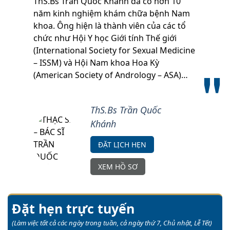
ThS.Bs Trần Quốc Khánh đã có hơn 10
năm kinh nghiệm khám chữa bệnh Nam
khoa. Ông hiện là thành viên của các tổ
chức như Hội Y học Giới tính Thế giới
(International Society for Sexual Medicine
– ISSM) và Hội Nam khoa Hoa Kỳ
(American Society of Andrology – ASA)…
ThS.Bs Trần Quốc
Khánh
ĐẶT LỊCH HẸN
XEM HỒ SƠ
Đặt hẹn trực tuyến
(Làm việc tất cả các ngày trong tuần, cả ngày thứ 7, Chủ nhật, Lễ Tết)