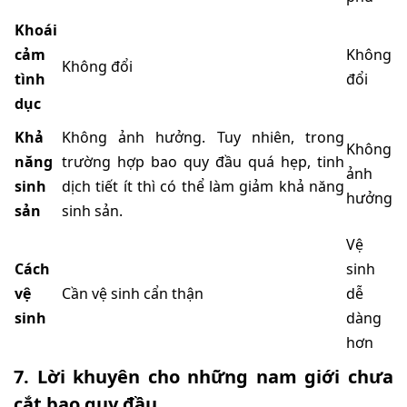
Khoái
cảm
Không
Không đổi
tình
đổi
dục
Khả
Không ảnh hưởng. Tuy nhiên, trong
Không
năng
trường hợp bao quy đầu quá hẹp, tinh
ảnh
sinh
dịch tiết ít thì có thể làm giảm khả năng
hưởng
sản
sinh sản.
Vệ
Cách
sinh
vệ
Cần vệ sinh cẩn thận
dễ
sinh
dàng
hơn
7. Lời khuyên cho những nam giới chưa
cắt bao quy đầu