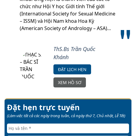
chức như Hội Y học Giới tính Thế giới
(International Society for Sexual Medicine
– ISSM) và Hội Nam khoa Hoa Kỳ
(American Society of Andrology – ASA)…
ThS.Bs Trần Quốc
Khánh
ĐẶT LỊCH HẸN
XEM HỒ SƠ
Đặt hẹn trực tuyến
(Làm việc tất cả các ngày trong tuần, cả ngày thứ 7, Chủ nhật, Lễ Tết)